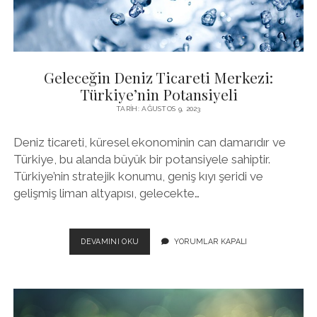
Geleceğin Deniz Ticareti Merkezi:
Türkiye’nin Potansiyeli
TARIH: AĞUSTOS 9, 2023
Deniz ticareti, küresel ekonominin can damarıdır ve
Türkiye, bu alanda büyük bir potansiyele sahiptir.
Türkiye’nin stratejik konumu, geniş kıyı şeridi ve
gelişmiş liman altyapısı, gelecekte…
GELECEĞIN
DEVAMINI OKU
YORUMLAR KAPALI
DENIZ
TICARETI
MERKEZI:
TÜRKIYE’NIN
POTANSIYELI