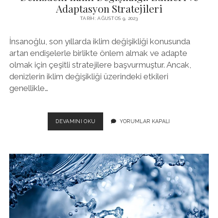
Adaptasyon Stratejileri
TARIH: AĞUSTOS 9, 2023
İnsanoğlu, son yıllarda iklim değişikliği konusunda
artan endişelerle birlikte önlem almak ve adapte
olmak için çeşitli stratejilere başvurmuştur. Ancak,
denizlerin iklim değişikliği üzerindeki etkileri
genellikle…
DENIZDEKI
DEVAMINI OKU
YORUMLAR KAPALI
İKLIM
DEĞIŞIKLIĞI:
ETKILERI
VE
ADAPTASYON
STRATEJILERI