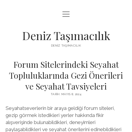
menüyü
IGTV BEĞENI KASMA PARASIZ
aç
LISTE
Deniz Taşımacılık
SAYFA LISTESI
DENIZ TAŞIMACILIK
THREADS BEĞENI KASMA BEDAVA
Forum Sitelerindeki Seyahat
TWITTER PROFIL RESMI NASIL DEĞIŞTIRILIR
Topluluklarında Gezi Önerileri
ve Seyahat Tavsiyeleri
TARIH: MAYIS 8, 2024
Seyahatseverlerin bir araya geldiği forum siteleri,
gezip görmek istedikleri yerler hakkında fikir
alışverişinde bulunabildikleri, deneyimleri
paylaşabildikleri ve seyahat önerilerini edinebildikleri