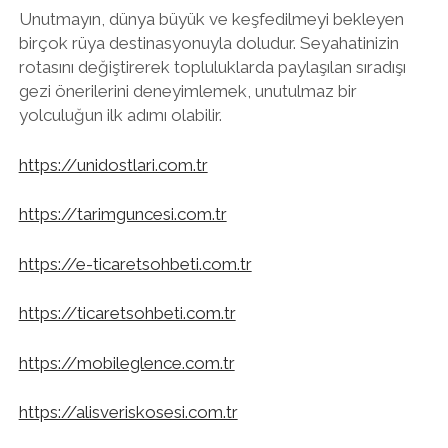
Unutmayın, dünya büyük ve keşfedilmeyi bekleyen
birçok rüya destinasyonuyla doludur. Seyahatinizin
rotasını değiştirerek topluluklarda paylaşılan sıradışı
gezi önerilerini deneyimlemek, unutulmaz bir
yolculuğun ilk adımı olabilir.
https://unidostlari.com.tr
https://tarimguncesi.com.tr
https://e-ticaretsohbeti.com.tr
https://ticaretsohbeti.com.tr
https://mobileglence.com.tr
https://alisveriskosesi.com.tr