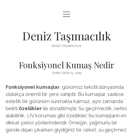
menüyü
IGTV BEĞENI KASMA PARASIZ
aç
LISTE
Deniz Taşımacılık
SAYFA LISTESI
DENIZ TAŞIMACILIK
THREADS BEĞENI KASMA BEDAVA
Fonksiyonel Kumaş Nedir
TWITTER PROFIL RESMI NASIL DEĞIŞTIRILIR
TARIH: EKIM 13, 2025
Fonksiyonel kumaşlar
, günümüz tekstil dünyasında
oldukça önemli bir yere sahiptir. Bu kumaşlar, sadece
estetik bir görünüm sunmakla kalmaz, aynı zamanda
belirli
özellikler
ile donatılmıştır. Su geçirmezlik, nefes
alabilirlik, UV koruması gibi özellikler, bu kumaşların en
dikkat çekici yönlerindendir. Örneğin, yağmurlu bir
günde dışarı çıkarken giydiğiniz bir ceket, su geçirmez