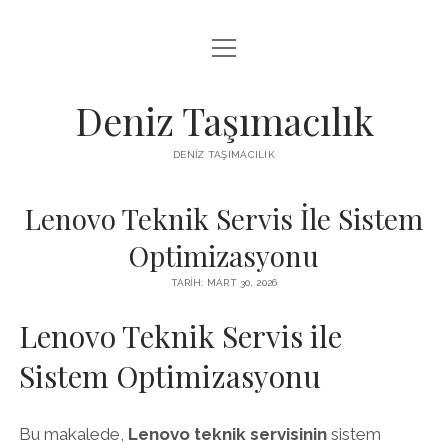
menüyü
IGTV BEĞENI KASMA PARASIZ
aç
LISTE
Deniz Taşımacılık
SAYFA LISTESI
DENIZ TAŞIMACILIK
THREADS BEĞENI KASMA BEDAVA
Lenovo Teknik Servis İle Sistem
TWITTER PROFIL RESMI NASIL DEĞIŞTIRILIR
Optimizasyonu
TARIH: MART 30, 2026
Lenovo Teknik Servis ile
Sistem Optimizasyonu
Bu makalede,
Lenovo teknik servisinin
sistem