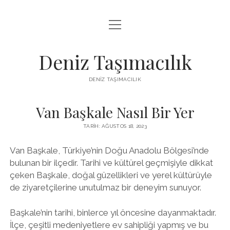
menüyü
IGTV BEĞENI KASMA PARASIZ
aç
LISTE
Deniz Taşımacılık
SAYFA LISTESI
DENIZ TAŞIMACILIK
THREADS BEĞENI KASMA BEDAVA
Van Başkale Nasıl Bir Yer
TWITTER PROFIL RESMI NASIL DEĞIŞTIRILIR
TARIH: AĞUSTOS 18, 2023
Van Başkale, Türkiye’nin Doğu Anadolu Bölgesi’nde
bulunan bir ilçedir. Tarihi ve kültürel geçmişiyle dikkat
çeken Başkale, doğal güzellikleri ve yerel kültürüyle
de ziyaretçilerine unutulmaz bir deneyim sunuyor.
Başkale’nin tarihi, binlerce yıl öncesine dayanmaktadır.
İlçe, çeşitli medeniyetlere ev sahipliği yapmış ve bu