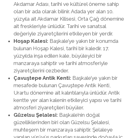
Akdamar Adası, tarihi ve kültürel öneme sahip
olan bir ada olarak bilinir. Adada yer alan 10.
yüzyıla ait Akdamar Kilisesi, Orta Çağ dönemine
ait freskleriyle ünlüdür. Tarihi ve sanatsal
değeriyle ziyaretçilerini etkileyen bir yerdir.
Hoşap Kalesi:
Başkale’ye yakın bir konumda
bulunan Hoşap Kalesi, tarihi bir kaledir. 17.
yüzyılda inşa edilen kale, büyüleyici bir
manzaraya sahiptir ve tarihi atmosferiyle
ziyaretçilerini cezbeder.
Çavuştepe Antik Kenti:
Başkale’ye yakın bir
mesafede bulunan Çavuştepe Antik Kenti,
Urartu dönemine ait kalıntılarıyla ünlüdür. Antik
kentte yer alan kalenin etkileyici yapısı ve tarihi
atmosferi ziyaretçileri büyüler.
Güzelsu Şelalesi:
Başkale’nin doğal
güzelliklerinden biri olan Güzelsu Şelalesi,
muhteşem bir manzaraya sahiptir. Şelaleye
yapılan yürüyüş parkurları sayesinde doğayla iç