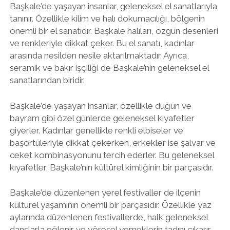
Başkale’de yaşayan insanlar, geleneksel el sanatlarıyla
tanınır. Özellikle kilim ve halı dokumacılığı, bölgenin
önemli bir el sanatıdır. Başkale halıları, özgün desenleri
ve renkleriyle dikkat çeker. Bu el sanatı, kadınlar
arasında nesilden nesile aktarılmaktadır. Ayrıca,
seramik ve bakır işçiliği de Başkale’nin geleneksel el
sanatlarından biridir.
Başkale’de yaşayan insanlar, özellikle düğün ve
bayram gibi özel günlerde geleneksel kıyafetler
giyerler. Kadınlar genellikle renkli elbiseler ve
başörtüleriyle dikkat çekerken, erkekler ise şalvar ve
ceket kombinasyonunu tercih ederler. Bu geleneksel
kıyafetler, Başkale’nin kültürel kimliğinin bir parçasıdır.
Başkale’de düzenlenen yerel festivaller de ilçenin
kültürel yaşamının önemli bir parçasıdır. Özellikle yaz
aylarında düzenlenen festivallerde, halk geleneksel
danslarla eğlenir ve yöresel yemeklerin tadını çıkarır.