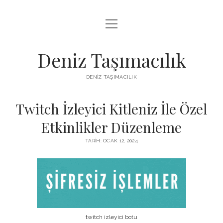
menüyü
IGTV BEĞENI KASMA PARASIZ
aç
LISTE
Deniz Taşımacılık
SAYFA LISTESI
DENIZ TAŞIMACILIK
THREADS BEĞENI KASMA BEDAVA
Twitch İzleyici Kitleniz İle Özel
TWITTER PROFIL RESMI NASIL DEĞIŞTIRILIR
Etkinlikler Düzenleme
TARIH: OCAK 12, 2024
twitch izleyici botu