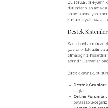
Bu sorular, bireylerin 
durumlarını anlamakla 
anlamalarına yardımcı
kurtulma yolunda atıla
Destek Sistemler
Sanal bahisle mücad
çevrenizdeki
aile
ve
olmadığınızı hissettir
adımdır. Uzmanlar, bağı
Birçok kaynak, bu süreç
Destek Grupları:
sağlar.
Online Forumlar:
paylaşabileceğiniz 