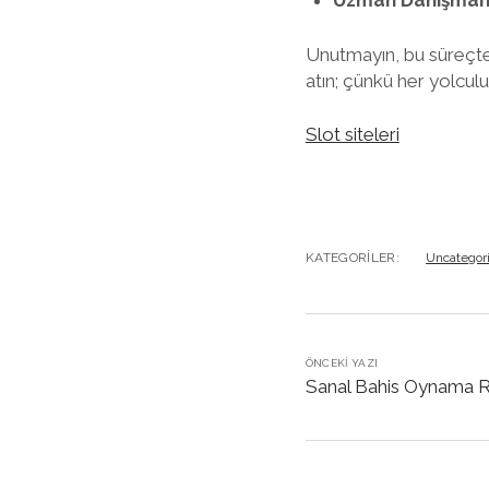
Uzman Danışmanl
Unutmayın, bu süreçt
atın; çünkü her yolculu
Slot siteleri
KATEGORILER:
Uncategor
ÖNCEKI YAZI
Sanal Bahis Oynama Ris