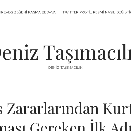
HREADS BEĞENI KASMA BEDAVA
TWITTER PROFIL RESMI NASIL DEĞIŞTI
eniz Taşımacıl
DENIZ TAŞIMACILIK
s Zararlarından Kur
ması Gereken İlk Ad