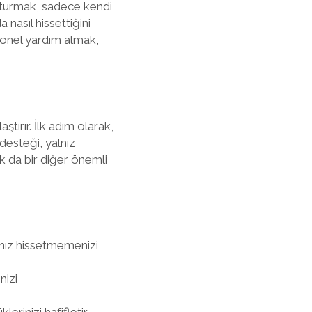
turmak, sadece kendi
nasıl hissettiğini
onel yardım almak,
ştırır. İlk adım olarak,
desteği, yalnız
k da bir diğer önemli
lnız hissetmemenizi
nizi