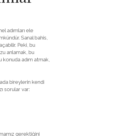
el adımları ele
mkündür. Sanal bahis,
çabilir. Peki, bu
zu anlamak, bu
 bu konuda adım atmak,
ada bireylerin kendi
 sorular var:
tmamız gerektiğini