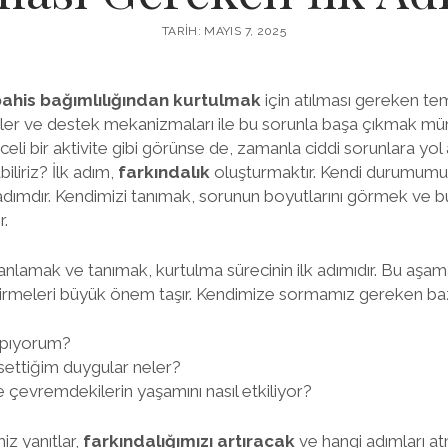
TARIH: MAYIS 7, 2025
bahis bağımlılığından kurtulmak
için atılması gereken tem
imler ve destek mekanizmaları ile bu sorunla başa çıkmak mü
celi bir aktivite gibi görünse de, zamanla ciddi sorunlara yol a
iliriz? İlk adım,
farkındalık
oluşturmaktır. Kendi durumumu
adımdır. Kendimizi tanımak, sorunun boyutlarını görmek ve
r.
ı anlamak ve tanımak, kurtulma sürecinin ilk adımıdır. Bu aşam
irmeleri büyük önem taşır. Kendimize sormamız gereken bazı
yapıyorum?
settiğim duygular neler?
çevremdekilerin yaşamını nasıl etkiliyor?
z yanıtlar,
farkındalığımızı artıracak
ve hangi adımları a