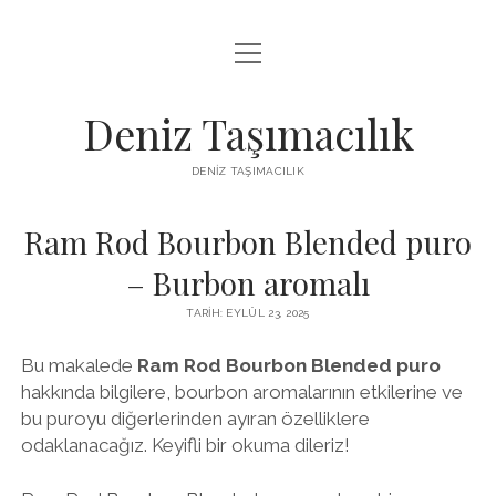
menüyü
IGTV BEĞENI KASMA PARASIZ
aç
LISTE
Deniz Taşımacılık
SAYFA LISTESI
DENIZ TAŞIMACILIK
THREADS BEĞENI KASMA BEDAVA
Ram Rod Bourbon Blended puro
TWITTER PROFIL RESMI NASIL DEĞIŞTIRILIR
– Burbon aromalı
TARIH: EYLÜL 23, 2025
Bu makalede
Ram Rod Bourbon Blended puro
hakkında bilgilere, bourbon aromalarının etkilerine ve
bu puroyu diğerlerinden ayıran özelliklere
odaklanacağız. Keyifli bir okuma dileriz!