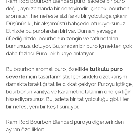
Ram Rod Bourbon Blended puro, sadece bir puro
değil, aynı zamanda bir deneyimdir. İçindeki bourbon
aromaları, her nefeste sizi farklı bir yolculuğa çıkarır.
Düşünün ki, bir akşamüstü bahçede oturuyorsunuz.
Elinizde bu purolardan biri var. Dumanı yavaşça
üflediğinizde, bourbonun zengin ve tatlı notaları
burnunuza doluyor. Bu, sıradan bir puro içmekten çok
daha fazlası. Puro, bir hikaye anlatıyor.
Bu bourbon aromalı puro, özellikle
tutkulu puro
severler
için tasarlanmıştır. İçerisindeki özel karışım,
damakta bıraktığı tat ile dikkat çekiyor. Puroyu içtikçe,
bourbonun vanilya ve karamel notalarının öne çıktığını
hissediyorsunuz. Bu, adeta bir tat yolculuğu gibi. Her
bir nefes, yeni bir keşif sunuyor.
Ram Rod Bourbon Blended puroyu diğerlerinden
ayıran özellikler: