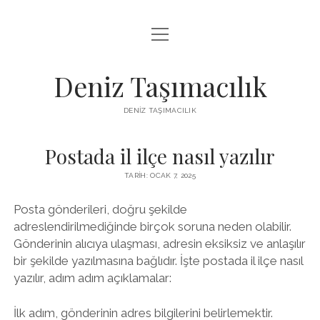
menüyü
IGTV BEĞENI KASMA PARASIZ
aç
LISTE
Deniz Taşımacılık
SAYFA LISTESI
DENIZ TAŞIMACILIK
THREADS BEĞENI KASMA BEDAVA
Postada il ilçe nasıl yazılır
TWITTER PROFIL RESMI NASIL DEĞIŞTIRILIR
TARIH: OCAK 7, 2025
Posta gönderileri, doğru şekilde
adreslendirilmediğinde birçok soruna neden olabilir.
Gönderinin alıcıya ulaşması, adresin eksiksiz ve anlaşılır
bir şekilde yazılmasına bağlıdır. İşte postada il ilçe nasıl
yazılır, adım adım açıklamalar:
İlk adım, gönderinin adres bilgilerini belirlemektir.