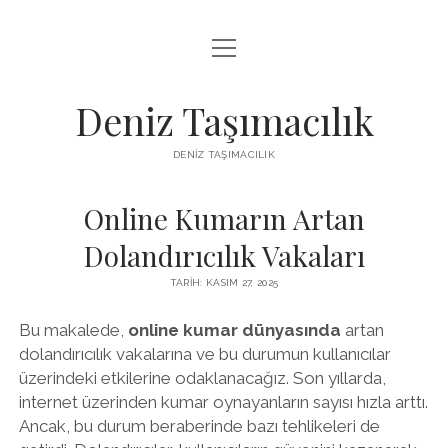
menüyü
IGTV BEĞENI KASMA PARASIZ
aç
LISTE
Deniz Taşımacılık
SAYFA LISTESI
DENIZ TAŞIMACILIK
THREADS BEĞENI KASMA BEDAVA
Online Kumarın Artan
TWITTER PROFIL RESMI NASIL DEĞIŞTIRILIR
Dolandırıcılık Vakaları
TARIH: KASIM 27, 2025
Bu makalede,
online kumar dünyasında
artan
dolandırıcılık vakalarına ve bu durumun kullanıcılar
üzerindeki etkilerine odaklanacağız. Son yıllarda,
internet üzerinden kumar oynayanların sayısı hızla arttı.
Ancak, bu durum beraberinde bazı tehlikeleri de