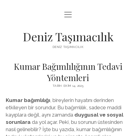
menüyü
IGTV BEĞENI KASMA PARASIZ
aç
LISTE
Deniz Taşımacılık
SAYFA LISTESI
DENIZ TAŞIMACILIK
THREADS BEĞENI KASMA BEDAVA
Kumar Bağımlılığının Tedavi
TWITTER PROFIL RESMI NASIL DEĞIŞTIRILIR
Yöntemleri
TARIH: EKIM 14, 2025
Kumar bağımlılığı
, bireylerin hayatını derinden
etkileyen bir sorundur. Bu bağımlılık, sadece maddi
kayıplara değil, aynı zamanda
duygusal ve sosyal
sorunlara
da yol açar. Peki, bu sorunun üstesinden
nasıl gelinebilir? İşte bu yazıda, kumar bağımlılığının