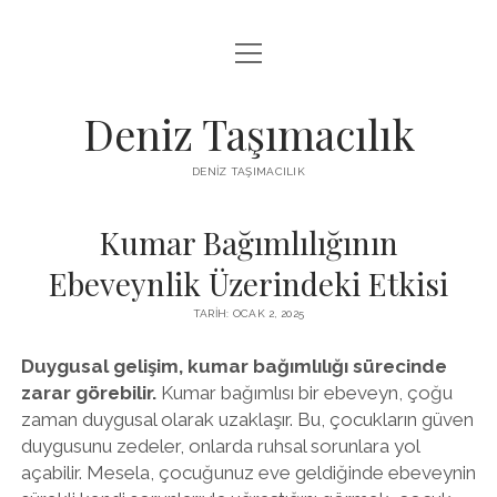
menüyü
IGTV BEĞENI KASMA PARASIZ
aç
LISTE
Deniz Taşımacılık
SAYFA LISTESI
DENIZ TAŞIMACILIK
THREADS BEĞENI KASMA BEDAVA
Kumar Bağımlılığının
TWITTER PROFIL RESMI NASIL DEĞIŞTIRILIR
Ebeveynlik Üzerindeki Etkisi
TARIH: OCAK 2, 2025
Duygusal gelişim, kumar bağımlılığı sürecinde
zarar görebilir.
Kumar bağımlısı bir ebeveyn, çoğu
zaman duygusal olarak uzaklaşır. Bu, çocukların güven
duygusunu zedeler, onlarda ruhsal sorunlara yol
açabilir. Mesela, çocuğunuz eve geldiğinde ebeveynin