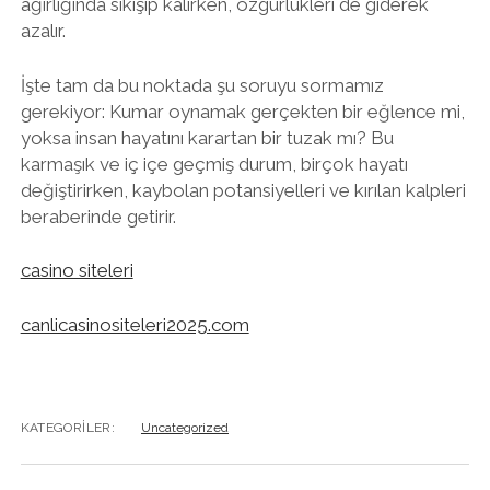
ağırlığında sıkışıp kalırken, özgürlükleri de giderek
azalır.
İşte tam da bu noktada şu soruyu sormamız
gerekiyor: Kumar oynamak gerçekten bir eğlence mi,
yoksa insan hayatını karartan bir tuzak mı? Bu
karmaşık ve iç içe geçmiş durum, birçok hayatı
değiştirirken, kaybolan potansiyelleri ve kırılan kalpleri
beraberinde getirir.
casino siteleri
canlicasinositeleri2025.com
KATEGORILER:
Uncategorized