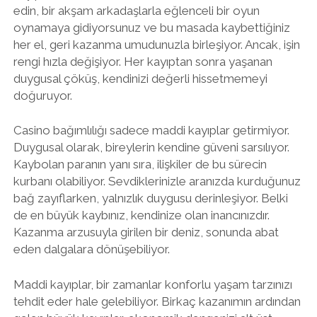
edin, bir akşam arkadaşlarla eğlenceli bir oyun
oynamaya gidiyorsunuz ve bu masada kaybettiğiniz
her el, geri kazanma umudunuzla birleşiyor. Ancak, işin
rengi hızla değişiyor. Her kayıptan sonra yaşanan
duygusal çöküş, kendinizi değerli hissetmemeyi
doğuruyor.
Casino bağımlılığı sadece maddi kayıplar getirmiyor.
Duygusal olarak, bireylerin kendine güveni sarsılıyor.
Kaybolan paranın yanı sıra, ilişkiler de bu sürecin
kurbanı olabiliyor. Sevdiklerinizle aranızda kurduğunuz
bağ zayıflarken, yalnızlık duygusu derinleşiyor. Belki
de en büyük kaybınız, kendinize olan inancınızdır.
Kazanma arzusuyla girilen bir deniz, sonunda abat
eden dalgalara dönüşebiliyor.
Maddi kayıplar, bir zamanlar konforlu yaşam tarzınızı
tehdit eder hale gelebiliyor. Birkaç kazanımın ardından