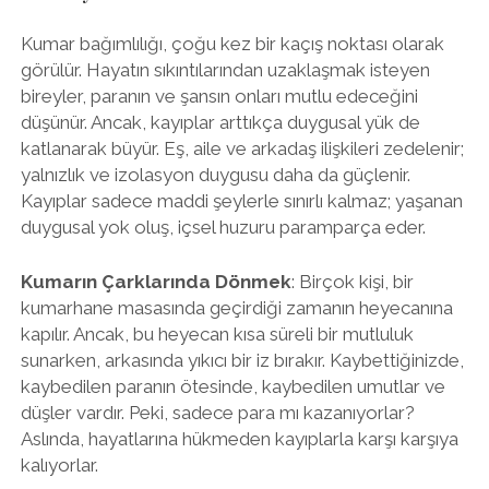
Kumar bağımlılığı, çoğu kez bir kaçış noktası olarak
görülür. Hayatın sıkıntılarından uzaklaşmak isteyen
bireyler, paranın ve şansın onları mutlu edeceğini
düşünür. Ancak, kayıplar arttıkça duygusal yük de
katlanarak büyür. Eş, aile ve arkadaş ilişkileri zedelenir;
yalnızlık ve izolasyon duygusu daha da güçlenir.
Kayıplar sadece maddi şeylerle sınırlı kalmaz; yaşanan
duygusal yok oluş, içsel huzuru paramparça eder.
Kumarın Çarklarında Dönmek
: Birçok kişi, bir
kumarhane masasında geçirdiği zamanın heyecanına
kapılır. Ancak, bu heyecan kısa süreli bir mutluluk
sunarken, arkasında yıkıcı bir iz bırakır. Kaybettiğinizde,
kaybedilen paranın ötesinde, kaybedilen umutlar ve
düşler vardır. Peki, sadece para mı kazanıyorlar?
Aslında, hayatlarına hükmeden kayıplarla karşı karşıya
kalıyorlar.