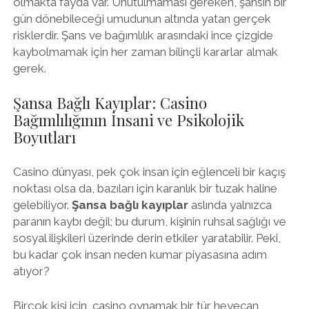
olmakta fayda var. Unutulmaması gereken, şansın bir
gün dönebileceği umudunun altında yatan gerçek
risklerdir. Şans ve bağımlılık arasındaki ince çizgide
kaybolmamak için her zaman bilinçli kararlar almak
gerek.
Şansa Bağlı Kayıplar: Casino
Bağımlılığının İnsani ve Psikolojik
Boyutları
Casino dünyası, pek çok insan için eğlenceli bir kaçış
noktası olsa da, bazıları için karanlık bir tuzak haline
gelebiliyor.
Şansa bağlı kayıplar
aslında yalnızca
paranın kaybı değil; bu durum, kişinin ruhsal sağlığı ve
sosyal ilişkileri üzerinde derin etkiler yaratabilir. Peki,
bu kadar çok insan neden kumar piyasasına adım
atıyor?
Birçok kişi için, casino oynamak bir tür heyecan