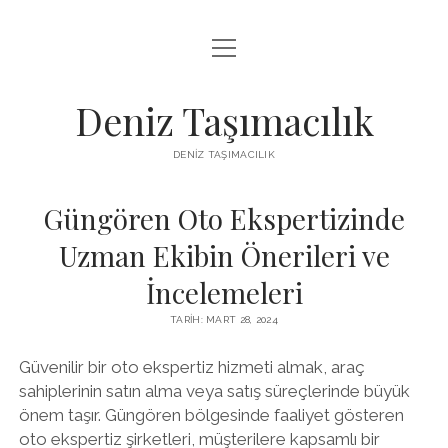
menüyü
IGTV BEĞENI KASMA PARASIZ
aç
LISTE
Deniz Taşımacılık
SAYFA LISTESI
DENIZ TAŞIMACILIK
THREADS BEĞENI KASMA BEDAVA
Güngören Oto Ekspertizinde
TWITTER PROFIL RESMI NASIL DEĞIŞTIRILIR
Uzman Ekibin Önerileri ve
İncelemeleri
TARIH: MART 28, 2024
Güvenilir bir oto ekspertiz hizmeti almak, araç
sahiplerinin satın alma veya satış süreçlerinde büyük
önem taşır. Güngören bölgesinde faaliyet gösteren
oto ekspertiz şirketleri, müşterilere kapsamlı bir