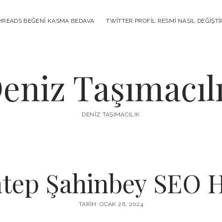
HREADS BEĞENI KASMA BEDAVA
TWITTER PROFIL RESMI NASIL DEĞIŞTI
eniz Taşımacıl
DENIZ TAŞIMACILIK
tep Şahinbey SEO 
TARIH: OCAK 26, 2024