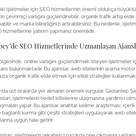
i işletmeler için SEO hizmetlerinin önemi oldukça büyüktür.
zin çevrimiçi varlığını güçlendirebilir, organik trafik artışı eld
bilir ve marka bilinirliğinizi artırabilirsiniz. Bu nedenle, işl
EO hizmetlerine yatırım yapmanız önemlidir.
bey’de SEO Hizmetlerinde Uzmanlaşan Ajansl
gesinde, online varlığını güçlendirmek isteyen işletmeler i
ns bulunmaktadır. Bu ajanslar, web sitelerinin arama motorla
a organik trafik elde etmek için etkili stratejiler kullanmakt
da üst sıralarda yer almanın önemini vurgular. Gaziantep Şa
ları, işletmelerin hedef kitlelerine ulaşmasına yardımcı o
ışmaları yapar. Bu ajanslar, anahtar kelime araştırması, içer
ağlantı kurma gibi çeşitli stratejileri uygulayarak web sitel
arına uygun hale getirir.
sları, işletmelerin rekabetçi pazarda öne çıkmasını sağlama