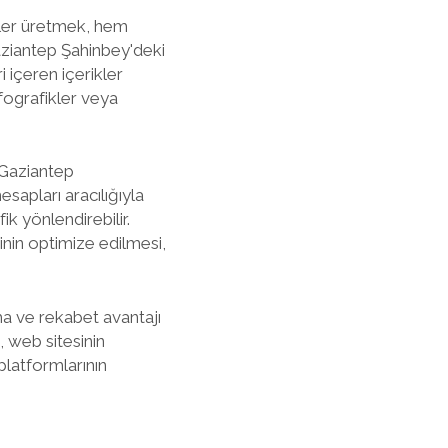
ikler üretmek, hem
Gaziantep Şahinbey'deki
i içeren içerikler
infografikler veya
, Gaziantep
sapları aracılığıyla
ik yönlendirebilir.
inin optimize edilmesi,
ma ve rekabet avantajı
 web sitesinin
platformlarının