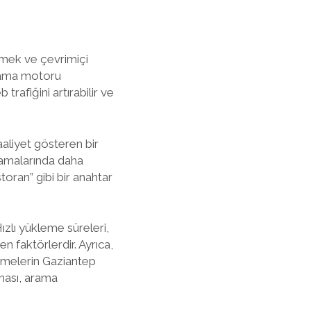
rmek ve çevrimiçi
 arama motoru
trafiğini artırabilir ve
aaliyet gösteren bir
ramalarında daha
oran” gibi bir anahtar
Hızlı yükleme süreleri,
n faktörlerdir. Ayrıca,
letmelerin Gaziantep
rması, arama