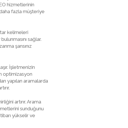
SEO hizmetlerinin
 daha fazla müşteriye
tar kelimeleri
 bulunmasını sağlar.
azanma şansınız
şır. İşletmenizin
an optimizasyon
rdan yapılan aramalarda
ırır.
liğini artırır. Arama
izmetlerini sunduğunu
tibarı yükselir ve