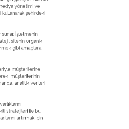
l medya yönetimi ve
ri kullanarak şehirdeki
 sunar. İşletmenin
ateji, sitenin organik
tirmek gibi amaçlara
riyle müşterilerine
rek, müşterilerinin
nda, analitik verileri
arlıklarını
i stratejileri ile bu
ılarını artırmak için