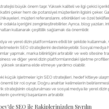
tratejisi büyük önem taşır. Yüksek kaliteli ve ilgi çekici içer
katini çeker hem de potansiyel müşterilerin ilgisini çeker. 
hikayeleri, müşteri referanslarını, etkinlikleri ve özel teklifler
 odakla içeriğini zenginleştirebilirler. Ayrıca, blog yazıları, 
rmatları kullanarak çeşitlilik sağlamak da önemlidir.
ya ve yerel dizin platformlarını etkili bir şekilde kullanmak
etmelerin SEO stratejilerini destekleyebilir. Sosyal medya he
ımlar yapmak, marka bilinirliğini artırabilir ve web sitesine traf
ness ve diğer yerel dizin platformlarındaki işletme profiller
yüksek sıralama elde etmeye yardımcı olabilir.
i küçük işletmeler için SEO stratejileri, hedef kitleye ulaş
emli bir rol oynar. Doğru anahtar kelimelerin belirlenmesi,
ik stratejisinin oluşturulması ve sosyal medya ile yerel dizin 
erin çevrimiçi başarılarını artırabilir.
ey’de SEO ile Rakiplerinizden Sıyrılın