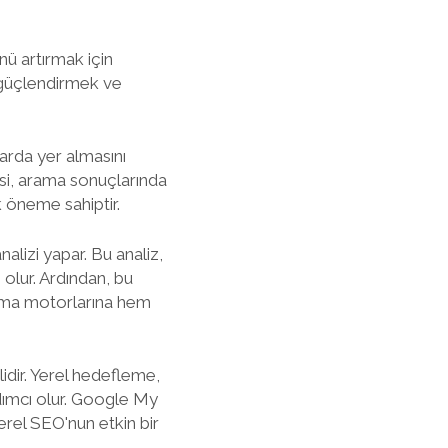
ü artırmak için
ı güçlendirmek ve
arda yer almasını
tesi, arama sonuçlarında
 öneme sahiptir.
lizi yapar. Bu analiz,
olur. Ardından, bu
arama motorlarına hem
idir. Yerel hedefleme,
dımcı olur. Google My
erel SEO'nun etkin bir