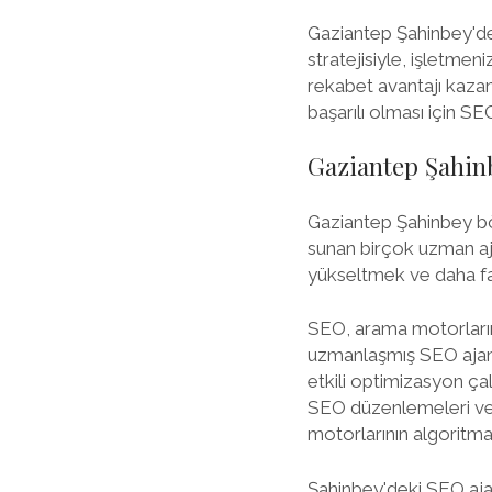
Gaziantep Şahinbey'dek
stratejisiyle, işletmeni
rekabet avantajı kazana
başarılı olması için S
Gaziantep Şahin
Gaziantep Şahinbey böl
sunan birçok uzman aja
yükseltmek ve daha fazl
SEO, arama motorların
uzmanlaşmış SEO ajans
etkili optimizasyon çal
SEO düzenlemeleri ve b
motorlarının algoritmal
Şahinbey'deki SEO ajan