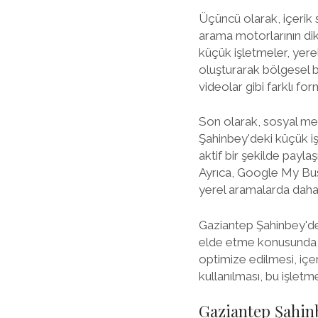
Üçüncü olarak, içerik s
arama motorlarının dik
küçük işletmeler, yerel 
oluşturarak bölgesel bir
videolar gibi farklı fo
Son olarak, sosyal med
Şahinbey'deki küçük işl
aktif bir şekilde paylaş
Ayrıca, Google My Busi
yerel aramalarda daha 
Gaziantep Şahinbey'dek
elde etme konusunda ön
optimize edilmesi, içer
kullanılması, bu işletmel
Gaziantep Şahinb