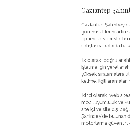
Gaziantep Şahinb
Gaziantep Şahinbey'dek
görünürlüklerini artırm
optimizasyonuyla, bu iş
satışlarına katkıda bulun
İlk olarak, doğru anah
işletme için yerel ana
yüksek sıralamalara ul
kelime, ilgili aramalar
İkinci olarak, web site
mobil uyumluluk ve kul
site içi ve site dışı b
Şahinbey'de bulunan di
motorlarına güvenilirli