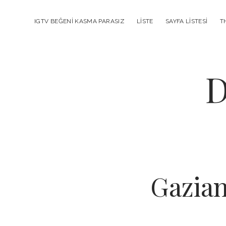
IGTV BEĞENI KASMA PARASIZ
LISTE
SAYFA LISTESI
T
D
Gazian