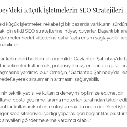
ey’deki Küçük İşletmelerin SEO Stratejileri
i küçük işletmeler, rekabetçi bir pazarda varlıklarını sürdü
ak için etkili SEO stratejilerine ihtiyaç duyarlar. Başarılı bir
letmeler hedef kitlelerine daha fazla erişim sağlayabilir, web 
abilirler.
tar kelimeleri belirlemek önemlidir. Gaziantep Şahinbey'de f
htar kelimeler kullanmak, potansiyel müşterilerin bölgesel a
aşmasına yardımcı olur. Örneğin, “Gaziantep Şahinbey'de rest
ı hedefleyerek sıralamanın artmasını sağlayabilir.
sinin teknik yapısı ve kullanıcı deneyimi optimize edilmelidir. 
lanıcı dostu gezinme, arama motorları tarafından takdir edile
ağlantılar kullanarak otorite oluşturmak da önemlidir. Yerel iş
ğer web siteleriyle işbirliği yaparak geri bağlantılar oluştu
k sinyalleri göndermelerine yardımcı olabilir.