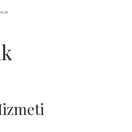
RILIR
ık
Hizmeti