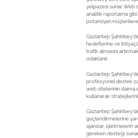
yelpazesi sunar. Web s
analitik raporlama gibi
potansiyel müşterilere 
Gaziantep Şahinbey'dek
hedeflerine ve ihtiyaçla
trafik almasını artırma
odaklanır.
Gaziantep Şahinbey'de
profesyonel destek sağ
web sitelerinin daima 
kullanarak stratejilerin
Gaziantep Şahinbey'de 
güçlendirmelerine yardı
ajanslar, işletmelerin 
gereken desteği sunarl