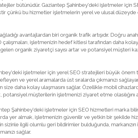
atejiler bütünüdür. Gaziantep Şahinbey'deki işletmeler için 
ir çünkü bu hizmetler işletmelerin yerel ve ulusal düzeyde
ladığı avantajlardan biri organik trafik artışıdır. Doğru anah
 çalışmaları, işletmenizin hedef kitlesi tarafından daha kolay
elen organik ziyaretçi sayısı artar ve potansiyel müşteri k
bey'deki işletmeler için yerel SEO stratejileri büyük önem ta
efleyen ve yerel aramalarda üst sıralarda çıkmanızı sağlay
rin size daha kolay ulaşmasını sağlar. Özellikle mobil cihazla
 potansiyel müşterilerin işletmenizi ziyaret etme olasılığını art
ntep Şahinbey'deki işletmeler için SEO hizmetleri marka bilinir
arda yer almak, işletmenizin güvenilir ve yetkin bir şekilde h
in sizinle ilgili olumlu geri bildirimler bulduğunda, markanızın i
manızı sağlar.