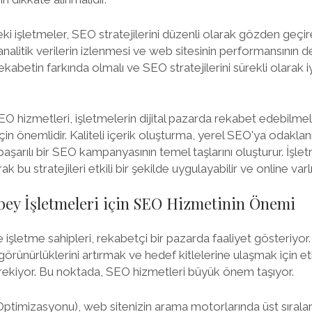
i işletmeler, SEO stratejilerini düzenli olarak gözden geçir
analitik verilerin izlenmesi ve web sitesinin performansının 
rekabetin farkında olmalı ve SEO stratejilerini sürekli olarak i
 hizmetleri, işletmelerin dijital pazarda rekabet edebilmele
için önemlidir. Kaliteli içerik oluşturma, yerel SEO'ya odakla
 başarılı bir SEO kampanyasının temel taşlarını oluşturur. İşl
 bu stratejileri etkili bir şekilde uygulayabilir ve online varlık
bey İşletmeleri için SEO Hizmetinin Önemi
işletme sahipleri, rekabetçi bir pazarda faaliyet gösteriyor
görünürlüklerini artırmak ve hedef kitlelerine ulaşmak için etki
gerekiyor. Bu noktada, SEO hizmetleri büyük önem taşıyor.
imizasyonu), web sitenizin arama motorlarında üst sıralar