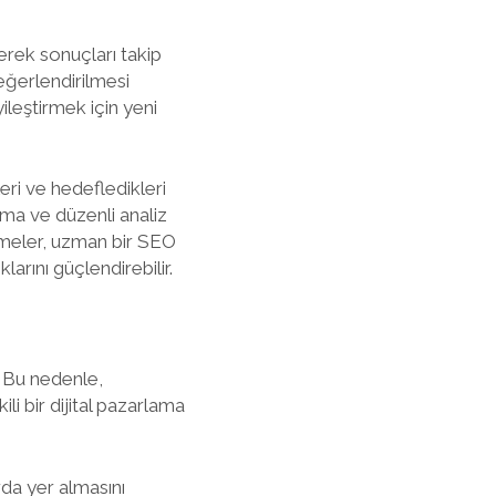
erek sonuçları takip
değerlendirilmesi
yileştirmek için yeni
ri ve hedefledikleri
nma ve düzenli analiz
etmeler, uzman bir SEO
larını güçlendirebilir.
. Bu nedenle,
li bir dijital pazarlama
da yer almasını