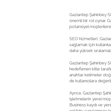
Gaziantep Şahinbey SEO
önemli bir rol oynar. G
potansiyel müşterilere 
SEO hizmetleri, Gazian
sağlamak için kullanıla
daha yüksek sıralamala
Gaziantep Şahinbey SEO
hedeflenen kitle taraf
anahtar kelimeler doğr
de kullanıcılara değerli
Ayrıca, Gaziantep Şahi
işletmelerin yerel müş
Business kaydı ve yerel
şekilde uygulanması içi