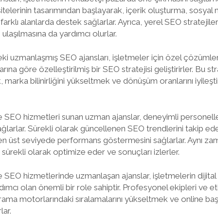
itelerinin tasarımından başlayarak, içerik oluşturma, sosya
 farklı alanlarda destek sağlarlar. Ayrıca, yerel SEO stratejile
ulaşılmasına da yardımcı olurlar.
i uzmanlaşmış SEO ajansları, işletmeler için özel çözümler
rına göre özelleştirilmiş bir SEO stratejisi geliştirirler. Bu str
k, marka bilinirliğini yükseltmek ve dönüşüm oranlarını iyileş
 SEO hizmetleri sunan uzman ajanslar, deneyimli personelle
larlar. Sürekli olarak güncellenen SEO trendlerini takip ede
en üst seviyede performans göstermesini sağlarlar. Aynı zama
i sürekli olarak optimize eder ve sonuçları izlerler.
SEO hizmetlerinde uzmanlaşan ajanslar, işletmelerin dijital v
mcı olan önemli bir role sahiptir. Profesyonel ekipleri ve etkil
arama motorlarındaki sıralamalarını yükseltmek ve online başar
ar.