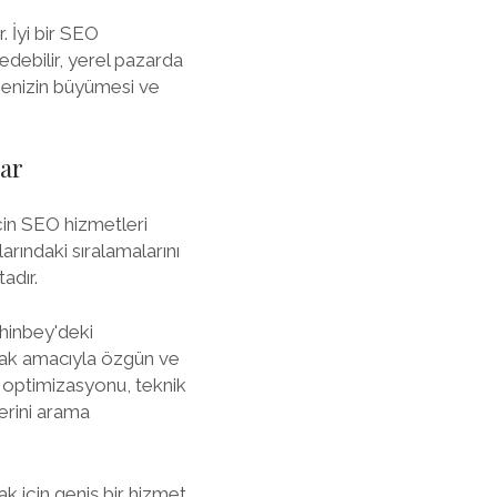
 İyi bir SEO
e edebilir, yerel pazarda
etmenizin büyümesi ve
ar
çin SEO hizmetleri
rındaki sıralamalarını
adır.
hinbey'deki
lmak amacıyla özgün ve
ik optimizasyonu, teknik
erini arama
k için geniş bir hizmet