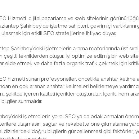
 Hizmeti, dijital pazarlama ve web sitelerinin görünürlüğün
aziantep Şahinbey'de işletme sahipleri, çevrimiçi varlıkların
ulaşmak için etkili SEO stratejilerine ihtiyaç duyar.
tep Şahinbey'deki işletmelerin arama motorlarında üst sıral
n çeşitli tekniklerden oluşur. İyi optimize edilmiş bir web si
r elde etmek ve daha fazla organik trafik çekmek için kritik
 hizmeti sunan profesyoneller, öncelikle anahtar kelime ana
ından en çok aranan anahtar kelimeleri belirlemeye yardımcı 
u şekilde içeren kaliteli içerikler oluşturulur. İçerik, hem 
 bilgiler sunmalıdır.
nbey'deki işletmelerin yerel SEO'ya da odaklanmaları öneml
terilere ulaşmasını sağlar ve rekabette öne çıkmalarına yar
 dizinlerdeki doğru bilgilerin güncellenmesi gibi faktörler, y
n dikkate alınmalıdır.