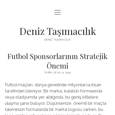
menüyü
IGTV BEĞENI KASMA PARASIZ
aç
LISTE
Deniz Taşımacılık
SAYFA LISTESI
DENIZ TAŞIMACILIK
THREADS BEĞENI KASMA BEDAVA
Futbol Sponsorlarının Stratejik
TWITTER PROFIL RESMI NASIL DEĞIŞTIRILIR
Önemi
TARIH: OCAK 11, 2025
Futbol maçları, dünya genelinde milyonlarca insan
tarafından izleniyor. Bir marka, kulübün formasında
veya stadyumda yer aldığında, bu geniş kitlelere
ulaşma şansı buluyor. Düşünsenize, önemli bir maçta
takımınızın formasında bir marka logosu varken, bu