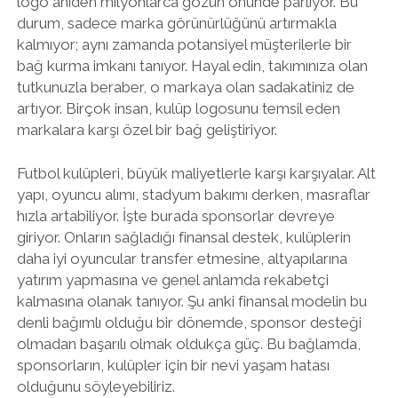
logo aniden milyonlarca gözün önünde parlıyor. Bu
durum, sadece marka görünürlüğünü artırmakla
kalmıyor; aynı zamanda potansiyel müşterilerle bir
bağ kurma imkanı tanıyor. Hayal edin, takımınıza olan
tutkunuzla beraber, o markaya olan sadakatiniz de
artıyor. Birçok insan, kulüp logosunu temsil eden
markalara karşı özel bir bağ geliştiriyor.
Futbol kulüpleri, büyük maliyetlerle karşı karşıyalar. Alt
yapı, oyuncu alımı, stadyum bakımı derken, masraflar
hızla artabiliyor. İşte burada sponsorlar devreye
giriyor. Onların sağladığı finansal destek, kulüplerin
daha iyi oyuncular transfer etmesine, altyapılarına
yatırım yapmasına ve genel anlamda rekabetçi
kalmasına olanak tanıyor. Şu anki finansal modelin bu
denli bağımlı olduğu bir dönemde, sponsor desteği
olmadan başarılı olmak oldukça güç. Bu bağlamda,
sponsorların, kulüpler için bir nevi yaşam hatası
olduğunu söyleyebiliriz.