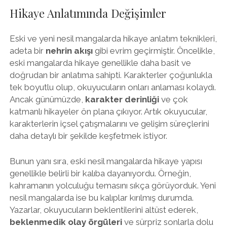
Hikaye Anlatımında Değişimler
Eski ve yeni nesil mangalarda hikaye anlatım teknikleri,
adeta bir
nehrin akışı
gibi evrim geçirmiştir. Öncelikle,
eski mangalarda hikaye genellikle daha basit ve
doğrudan bir anlatıma sahipti. Karakterler çoğunlukla
tek boyutlu olup, okuyucuların onları anlaması kolaydı.
Ancak günümüzde,
karakter derinliği
ve çok
katmanlı hikayeler ön plana çıkıyor. Artık okuyucular,
karakterlerin içsel çatışmalarını ve gelişim süreçlerini
daha detaylı bir şekilde keşfetmek istiyor.
Bunun yanı sıra, eski nesil mangalarda hikaye yapısı
genellikle belirli bir kalıba dayanıyordu. Örneğin,
kahramanın yolculuğu temasını sıkça görüyorduk. Yeni
nesil mangalarda ise bu kalıplar kırılmış durumda.
Yazarlar, okuyucuların beklentilerini altüst ederek,
beklenmedik olay örgüleri
ve sürpriz sonlarla dolu