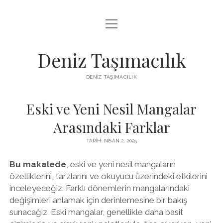
menüyü
IGTV BEĞENI KASMA PARASIZ
aç
LISTE
Deniz Taşımacılık
SAYFA LISTESI
DENIZ TAŞIMACILIK
THREADS BEĞENI KASMA BEDAVA
Eski ve Yeni Nesil Mangalar
TWITTER PROFIL RESMI NASIL DEĞIŞTIRILIR
Arasındaki Farklar
TARIH: NISAN 2, 2025
Bu makalede
, eski ve yeni nesil mangaların
özelliklerini, tarzlarını ve okuyucu üzerindeki etkilerini
inceleyeceğiz. Farklı dönemlerin mangalarındaki
değişimleri anlamak için derinlemesine bir bakış
sunacağız. Eski mangalar, genellikle daha basit