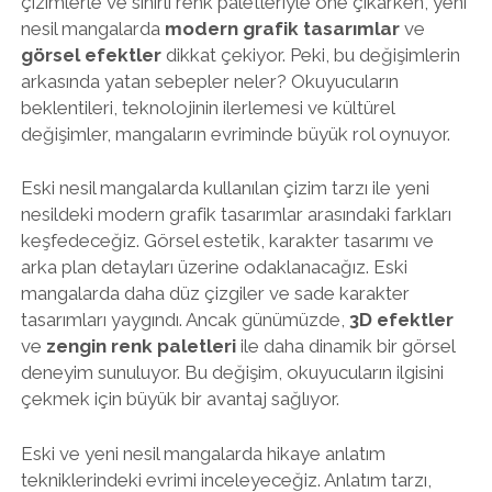
çizimlerle ve sınırlı renk paletleriyle öne çıkarken, yeni
nesil mangalarda
modern grafik tasarımlar
ve
görsel efektler
dikkat çekiyor. Peki, bu değişimlerin
arkasında yatan sebepler neler? Okuyucuların
beklentileri, teknolojinin ilerlemesi ve kültürel
değişimler, mangaların evriminde büyük rol oynuyor.
Eski nesil mangalarda kullanılan çizim tarzı ile yeni
nesildeki modern grafik tasarımlar arasındaki farkları
keşfedeceğiz. Görsel estetik, karakter tasarımı ve
arka plan detayları üzerine odaklanacağız. Eski
mangalarda daha düz çizgiler ve sade karakter
tasarımları yaygındı. Ancak günümüzde,
3D efektler
ve
zengin renk paletleri
ile daha dinamik bir görsel
deneyim sunuluyor. Bu değişim, okuyucuların ilgisini
çekmek için büyük bir avantaj sağlıyor.
Eski ve yeni nesil mangalarda hikaye anlatım
tekniklerindeki evrimi inceleyeceğiz. Anlatım tarzı,