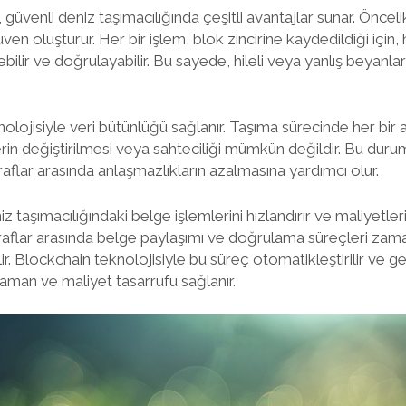
 güvenli deniz taşımacılığında çeşitli avantajlar sunar. Önceli
üven oluşturur. Her bir işlem, blok zincirine kaydedildiği için,
bilir ve doğrulayabilir. Bu sayede, hileli veya yanlış beyanlara
olojisiyle veri bütünlüğü sağlanır. Taşıma sürecinde her bir 
lerin değiştirilmesi veya sahteciliği mümkün değildir. Bu dur
taraflar arasında anlaşmazlıkların azalmasına yardımcı olur.
z taşımacılığındaki belge işlemlerini hızlandırır ve maliyetle
raflar arasında belge paylaşımı ve doğrulama süreçleri zama
ir. Blockchain teknolojisiyle bu süreç otomatikleştirilir ve 
man ve maliyet tasarrufu sağlanır.