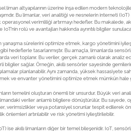
ksel liman altyapılarının üzerine inşa edilen modern teknolojil
aşımdır. Bu limanlar, veri analitiği ve nesnelerin interneti (IoT) 
k operasyonel verimliliği artırmayı hedefler. Bu makalede, akıll
 ve IoT’nin rolü ve avantajları hakkında ayrıntılı bilgiler sunulaca
erin yanaşma sürelerini optimize etmek, kargo yönetimini iyil
gibi hedeflerle tasarlanmıştır. Bu amaçla, limanlarda sensörl
arda veri toplanır. Bu veriler, gerçek zamanlı olarak analiz e
 bilgiler sağlar. Örneğin, akıllı sensörler sayesinde gemileri
şılamalar planlanabilir. Aynı zamanda, yüksek hassasiyete sah
lemek ve envanter yönetimini optimize etmek mümkün hale ge
limanların temelini oluşturan önemli bir unsurdur. Büyük veri an
, limandaki veriler anlamlı bilgilere dönüştürülür. Bu sayede,
er, verimsizlikler veya potansiyel sorunlar tespit edilerek
ik önlemleri artırılabilir ve risk yönetimi iyileştirilebilir.
T) ise akıllı limanların diğer bir temel bileşenidir. IoT, sensör