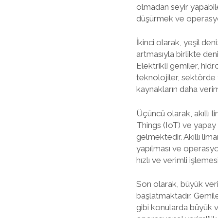
olmadan seyir yapabile
düşürmek ve operasyonl
İkinci olarak, yeşil de
artmasıyla birlikte den
Elektrikli gemiler, hid
teknolojiler, sektörde
kaynakların daha verim
Üçüncü olarak, akıllı l
Things (IoT) ve yapay 
gelmektedir. Akıllı li
yapılması ve operasyonl
hızlı ve verimli işleme
Son olarak, büyük veri
başlatmaktadır. Gemile
gibi konularda büyük v