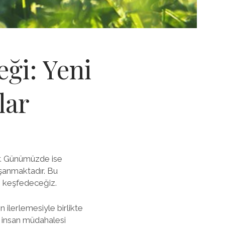
eği: Yeni
lar
ur. Günümüzde ise
aşanmaktadır. Bu
rı keşfedeceğiz.
ilerlemesiyle birlikte
 insan müdahalesi