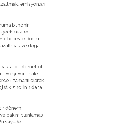
 azaltmak, emisyonları
ruma bilincinin
m geçirmektedir.
er gibi çevre dostu
nı azaltmak ve doğal
maktadır. İnternet of
li ve güvenli hale
gerçek zamanlı olarak
istik zincirinin daha
 bir dönem
i ve bakım planlaması
 Bu sayede,