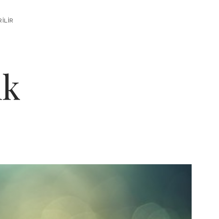
RILIR
ık