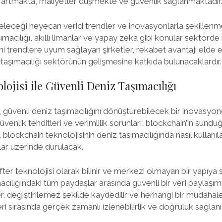
k artmakta, maliyetler düşmekte ve güvenlik sağlanmaktadır.
geleceği heyecan verici trendler ve inovasyonlarla şekille
şımacılığı, akıllı limanlar ve yapay zeka gibi konular sektörde
ni trendlere uyum sağlayan şirketler, rekabet avantajı elde
z taşımacılığı sektörünün gelişmesine katkıda bulunacaklardır.
ojisi ile Güvenli Deniz Taşımacılığı
 güvenli deniz taşımacılığını dönüştürebilecek bir inovasyond
enlik tehditleri ve verimlilik sorunları, blockchain’in sundu
, blockchain teknolojisinin deniz taşımacılığında nasıl kullanı
ar üzerinde durulacak.
ter teknolojisi olarak bilinir ve merkezi olmayan bir yapıya sa
cılığındaki tüm paydaşlar arasında güvenli bir veri paylaşımı
er, değiştirilemez şekilde kaydedilir ve herhangi bir müdahal
i sırasında gerçek zamanlı izlenebilirlik ve doğruluk sağlanır