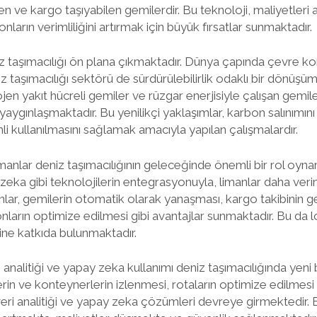
n ve kargo taşıyabilen gemilerdir. Bu teknoloji, maliyetleri
arın verimliliğini artırmak için büyük fırsatlar sunmaktadır.
niz taşımacılığı ön plana çıkmaktadır. Dünya çapında çevre ko
iz taşımacılığı sektörü de sürdürülebilirlik odaklı bir dönüşü
rojen yakıt hücreli gemiler ve rüzgar enerjisiyle çalışan gemil
 yaygınlaşmaktadır. Bu yenilikçi yaklaşımlar, karbon salınımı
li kullanılmasını sağlamak amacıyla yapılan çalışmalardır.
imanlar deniz taşımacılığının geleceğinde önemli bir rol oyna
zeka gibi teknolojilerin entegrasyonuyla, limanlar daha verim
manlar, gemilerin otomatik olarak yanaşması, kargo takibinin 
arın optimize edilmesi gibi avantajlar sunmaktadır. Bu da loj
sine katkıda bulunmaktadır.
 analitiği ve yapay zeka kullanımı deniz taşımacılığında yeni
rin ve konteynerlerin izlenmesi, rotaların optimize edilmes
eri analitiği ve yapay zeka çözümleri devreye girmektedir.