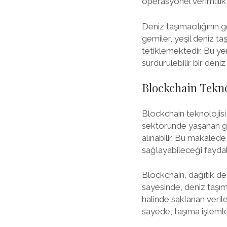
operasyonel verimlili
Deniz taşımacılığının 
gemiler, yeşil deniz ta
tetiklemektedir. Bu ye
sürdürülebilir bir deni
Blockchain Teknol
Blockchain teknolojisi,
sektöründe yaşanan güv
alınabilir. Bu makalede
sağlayabileceği faydal
Blockchain, dağıtık def
sayesinde, deniz taşıma
halinde saklanan veril
sayede, taşıma işlemler