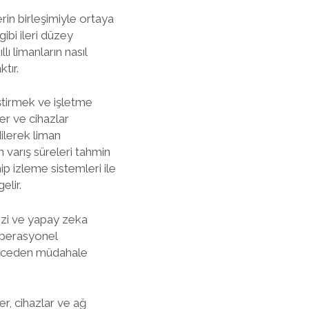
erin birleşimiyle ortaya
gibi ileri düzey
ı limanların nasıl
ktır.
eştirmek ve işletme
er ve cihazlar
dilerek liman
n varış süreleri tahmin
ip izleme sistemleri ile
lir.
alizi ve yapay zeka
 operasyonel
 önceden müdahale
ler, cihazlar ve ağ