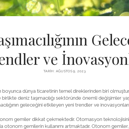
şımacılığının Gelec
endler ve İnovasyon
TARIH: AĞUSTOS 9, 2023
rih boyunca dünya ticaretinin temel direklerinden biri olmuşt
le birlikte deniz taşımacılığı sektöründe önemli değişimler y
cılığının geleceğini etkileyen yeni trendler ve inovasyonla
otonom gemiler dikkat çekmektedir. Otomasyon teknolojisinin 
 da otonom gemilerin kullanımı artmaktadır. Otonom gemiler,