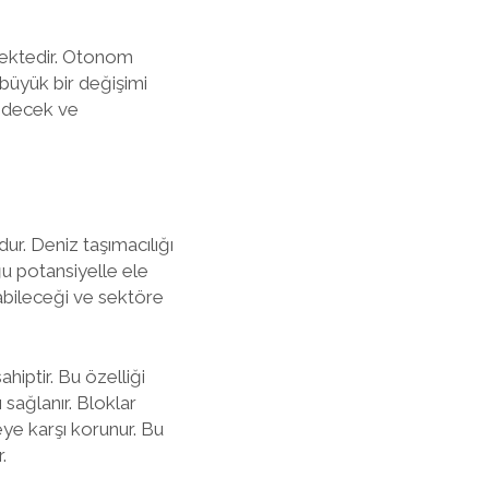
nmektedir. Otonom
 büyük bir değişimi
 edecek ve
ur. Deniz taşımacılığı
ğu potansiyelle ele
labileceği ve sektöre
hiptir. Bu özelliği
 sağlanır. Bloklar
eye karşı korunur. Bu
.