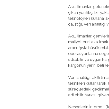
Akıllı limanlar, gelene
çıkan yenilikçi bir yakl
teknolojileri kullanara
çalıştığı, veri analitiği
Akıllı limanlar, gemil
maliyetlerini azaltmak 
aracılığıyla büyük mikt
operasyonlarına değerli
edilebilir ve uygun kar
kargonun yerini belir
Veri analitiği, akıllı 
teknikleri kullanılarak
süreçlerdeki gecikmel
edilebilir. Ayrıca, güvenl
Nesnelerin İnterneti (Io