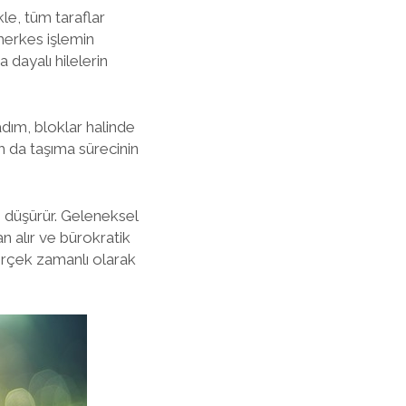
kle, tüm taraflar
 herkes işlemin
 dayalı hilelerin
adım, bloklar halinde
um da taşıma sürecinin
ri düşürür. Geleneksel
n alır ve bürokratik
gerçek zamanlı olarak