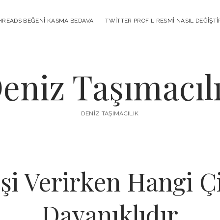
HREADS BEĞENI KASMA BEDAVA
TWITTER PROFIL RESMI NASIL DEĞIŞTI
eniz Taşımacıl
DENIZ TAŞIMACILIK
işi Verirken Hangi Ç
Dayanıklıdır