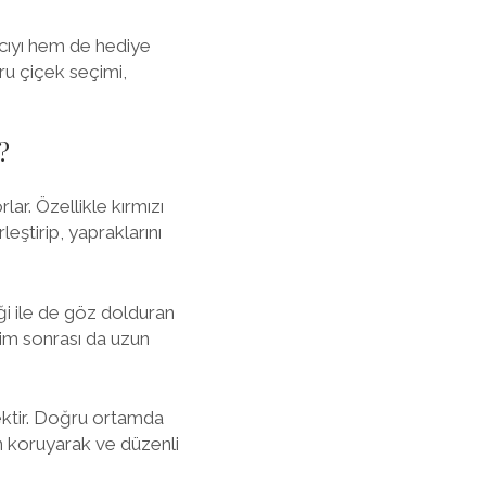
ıcıyı hem de hediye
ru çiçek seçimi,
?
lar. Özellikle kırmızı
leştirip, yapraklarını
liği ile de göz dolduran
sim sonrası da uzun
sektir. Doğru ortamda
an koruyarak ve düzenli