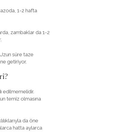
 vazoda, 1-2 hafta
llarda, zambaklar da 1-2
.
 Uzun süre taze
ne getiriyor.
ri?
dı edilmemelidir.
suyun temiz olmasına
ılıklarıyla da öne
alarca hatta aylarca