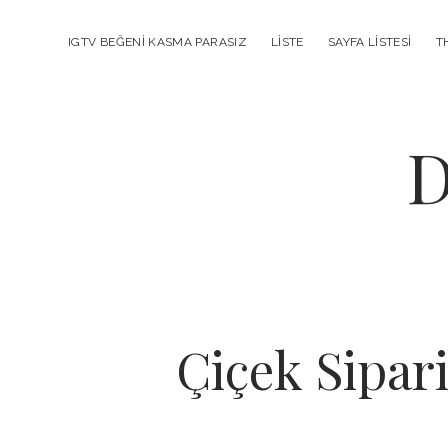
IGTV BEĞENI KASMA PARASIZ
LISTE
SAYFA LISTESI
T
D
Çiçek Sipar