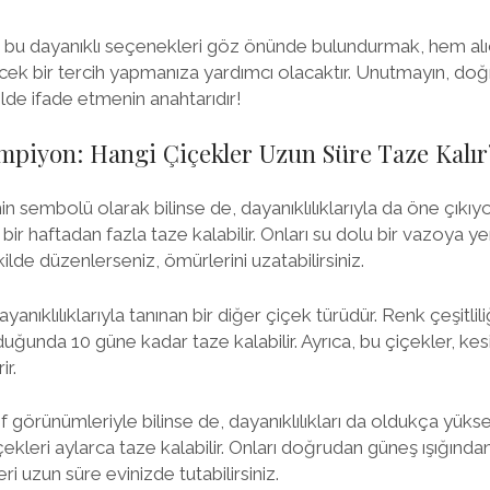
n, bu dayanıklı seçenekleri göz önünde bulundurmak, hem al
ecek bir tercih yapmanıza yardımcı olacaktır. Unutmayın, doğ
kilde ifade etmenin anahtarıdır!
ampiyon: Hangi Çiçekler Uzun Süre Taze Kalır
in sembolü olarak bilinse de, dayanıklılıklarıyla da öne çıkıyor
bir haftadan fazla taze kalabilir. Onları su dolu bir vazoya yer
e düzenlerseniz, ömürlerini uzatabilirsiniz.
 dayanıklılıklarıyla tanınan bir diğer çiçek türüdür. Renk çeşitli
lduğunda 10 güne kadar taze kalabilir. Ayrıca, bu çiçekler, ke
ir.
rif görünümleriyle bilinse de, dayanıklılıkları da oldukça yük
ekleri aylarca taze kalabilir. Onları doğrudan güneş ışığınd
ri uzun süre evinizde tutabilirsiniz.