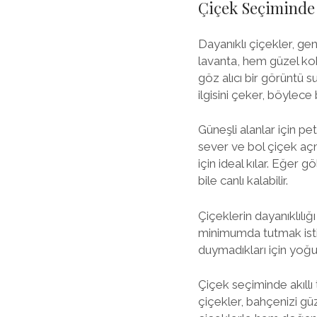
Çiçek Seçiminde 
Dayanıklı çiçekler, gen
lavanta, hem güzel kok
göz alıcı bir görüntü s
ilgisini çeker, böylece
Güneşli alanlar için pe
sever ve bol çiçek açma
için ideal kılar. Eğer g
bile canlı kalabilir.
Çiçeklerin dayanıklılı
minimumda tutmak istiyo
duymadıkları için yoğu
Çiçek seçiminde akıllı
çiçekler, bahçenizi gü