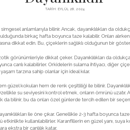
TARIH: EYLÜL 28, 2024
e simgesel anlamlarıyla bilinir. Ancak, dayanıklılıkları da olduk
nulduğunda birkaç hafta boyunca taze kalabilir. Onları alırke
asına dikkat edin. Bu, çiçeklerin sağlıklı olduğunun bir göster
zotik görünümleriyle dikkat çeker. Dayanıklılıkları da oldukç
unca canlı kalabilirler. Orkidelerin sulama ihtiyacı, diğer çiç
yaşam tarzına sahip olanlar için ideal kılar.
em güzel kokuları hem de renk çeşitliliği ile bilinir. Dayanıklıl
 Özellikle su seviyesini kontrol etmek, onların ömrünü uzatır. 
 da bilinir, bu da onları özel günlerde tercih edilen bir seçene
dayanıklılıkları ile öne çıkar. Genellikle 2-3 hafta boyunca taze 
ü etkinlikte kullanılabilirler. Karanfillerin en güzel yanı, suy
ara ekstra bir canlılık katar.