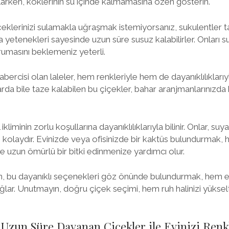
 sularken, köklerinin su içinde kalmamasına özen gösterin.
çeklerinizi sulamakla uğraşmak istemiyorsanız, sukulentler 
a yetenekleri sayesinde uzun süre susuz kalabilirler. Onları 
masını beklemeniz yeterli.
habercisi olan laleler, hem renkleriyle hem de dayanıklılıklarıy
rda bile taze kalabilen bu çiçekler, bahar aranjmanlarınızda
 ikliminin zorlu koşullarına dayanıklılıklarıyla bilinir. Onlar, su
 kolaydır. Evinizde veya ofisinizde bir kaktüs bulundurmak, 
 uzun ömürlü bir bitki edinmenize yardımcı olur.
en, bu dayanıklı seçenekleri göz önünde bulundurmak, hem e
ağlar. Unutmayın, doğru çiçek seçimi, hem ruh halinizi yükse
 Uzun Süre Dayanan Çiçekler ile Evinizi Renk