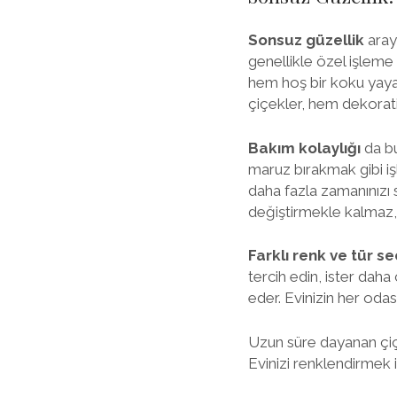
Sonsuz güzellik
arayı
genellikle özel işleme
hem hoş bir koku yayar
çiçekler, hem dekoratif
Bakım kolaylığı
da bu
maruz bırakmak gibi i
daha fazla zamanınızı s
değiştirmekle kalmaz,
Farklı renk ve tür s
tercih edin, ister daha
eder. Evinizin her odasın
Uzun süre dayanan çiç
Evinizi renklendirmek 