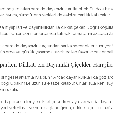
em hoş kokuları hem de dayanıklılıkları ile bilinir. Su dolu bir
r. Ayrıca, sümbüllerin renkleri de evinize canlılık katacaktır.
zarif yapıları ve dayanıklılıkları ile dikkat çeker. Doğru koşu
bilir. Onları serin bir ortamda tutmak, ömürlerini uzatacaktır
ik hem de dayanıklılık açısından harika seçenekler sunuyor.
günlerde ve günlük yaşamda tercih edilen favori çiçekler hali
aparken Dikkat: En Dayanıklı Çiçekler Hangile
e simgesel anlamlarıyla bilinir. Ancak dayanıklılıkları da göz ar
r, doğru bakım ile uzun süre taze kalabilir. Onları sularken, 
ini uzatır.
gzotik görünümleriyle dikkat çekerken, aynı zamanda dayanıkl
yani yeterli ışık ve nem sağlandığında, orkide çiçekleri haft