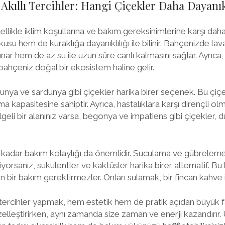
Akıllı Tercihler: Hangi Çiçekler Daha Dayanık
ellikle iklim koşullarına ve bakım gereksinimlerine karşı daha 
usu hem de kuraklığa dayanıklılığı ile bilinir. Bahçenizde la
unar hem de az su ile uzun süre canlı kalmasını sağlar. Ayrıca, 
 bahçeniz doğal bir ekosistem haline gelir.
tunya ve sardunya gibi çiçekler harika birer seçenek. Bu çiçek
 kapasitesine sahiptir. Ayrıca, hastalıklara karşı dirençli olm
ölgeli bir alanınız varsa, begonya ve impatiens gibi çiçekler, d
ğı kadar bakım kolaylığı da önemlidir. Suculama ve gübreleme 
rsanız, sukulentler ve kaktüsler harika birer alternatif. Bu bi
n bir bakım gerektirmezler. Onları sulamak, bir fincan kahve
 tercihler yapmak, hem estetik hem de pratik açıdan büyük f
zelleştirirken, aynı zamanda size zaman ve enerji kazandırır