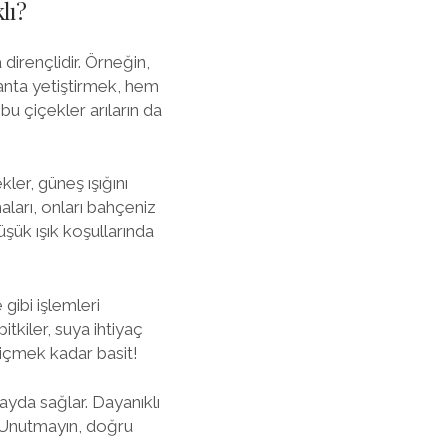
lı?
dirençlidir. Örneğin,
vanta yetiştirmek, hem
bu çiçekler arıların da
ler, güneş ışığını
aları, onları bahçeniz
üşük ışık koşullarında
gibi işlemleri
tkiler, suya ihtiyaç
 içmek kadar basit!
ayda sağlar. Dayanıklı
. Unutmayın, doğru