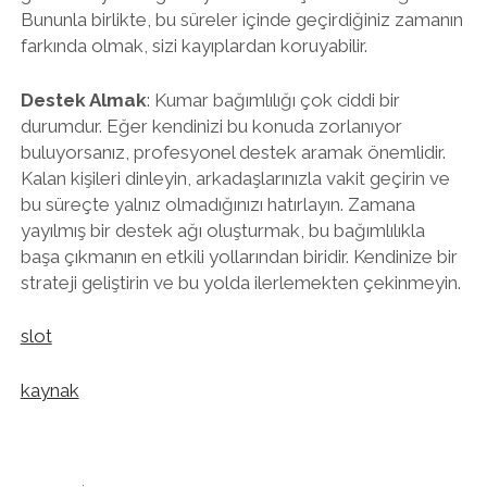
Bununla birlikte, bu süreler içinde geçirdiğiniz zamanın
farkında olmak, sizi kayıplardan koruyabilir.
Destek Almak
: Kumar bağımlılığı çok ciddi bir
durumdur. Eğer kendinizi bu konuda zorlanıyor
buluyorsanız, profesyonel destek aramak önemlidir.
Kalan kişileri dinleyin, arkadaşlarınızla vakit geçirin ve
bu süreçte yalnız olmadığınızı hatırlayın. Zamana
yayılmış bir destek ağı oluşturmak, bu bağımlılıkla
başa çıkmanın en etkili yollarından biridir. Kendinize bir
strateji geliştirin ve bu yolda ilerlemekten çekinmeyin.
slot
kaynak