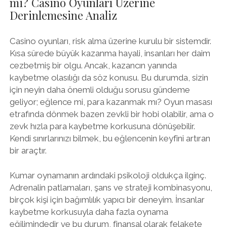
mi? Casino Oyunları Üzerine
Derinlemesine Analiz
Casino oyunları, risk alma üzerine kurulu bir sistemdir.
Kısa sürede büyük kazanma hayali, insanları her daim
cezbetmiş bir olgu. Ancak, kazancın yanında
kaybetme olasılığı da söz konusu. Bu durumda, sizin
için neyin daha önemli olduğu sorusu gündeme
geliyor; eğlence mi, para kazanmak mı? Oyun masası
etrafında dönmek bazen zevkli bir hobi olabilir, ama o
zevk hızla para kaybetme korkusuna dönüşebilir.
Kendi sınırlarınızı bilmek, bu eğlencenin keyfini artıran
bir araçtır.
Kumar oynamanın ardındaki psikoloji oldukça ilginç.
Adrenalin patlamaları, şans ve strateji kombinasyonu,
birçok kişi için bağımlılık yapıcı bir deneyim. İnsanlar
kaybetme korkusuyla daha fazla oynama
eğilimindedir ve bu durum, finansal olarak felakete