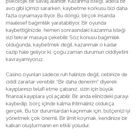
psikolojik bir savaş alanıdır. Kazanma isteği, adeta bir
avcı gibi içimizi sararken, kaybetme korkusu bizi daha
fazla oynamaya itiyor. Bu döngü, birçok insanda
maalesef bağımlılık yaratabiliyor. Bir oyunda
kaybettiğinizde, hemen sonrasındaki kazanma isteği
sizi tekrar masaya çekebilir. Söz konusu bağımlılık
olduğunda, kaybetmek değil, kazanmak o kadar
cazip hale geliyor ki, çoğu zaman durumun ciddiyetini
kavrayamıyoruz.
Casino oyunları sadece ruh halinize değil, cebinize de
ciddi zararlar verebilir. “Bir daha denerim” diyerek
kayıplarınızı telafi etme çabanız, sizin için büyük
finansal kayıplara yol açabilir. Bir anda elinizdeki parayı
kaybedip, borç içinde kalma ihtimaliniz oldukça
gerçek. Bu tür durumlardan kaçınmak için, bütçenizi iyi
yönetmek çok önemli. Bir limit koymak, kendinize bir
kalkan oluşturmanın en etkili yoludur.