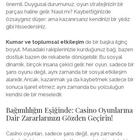
önemli. Duygusal durumunuz, oyun stratejinizin bir
parçası haline gelir. Nasıl mı? Kaybettiğinizde
özsaygınız düşer; ama kazanırsanız kendinizi bir yıldız
gibi hissedersiniz.
Kumar ve toplumsal etkileşim
de bir başka ilginç
boyut. Masadaki rakiplerinizle kurduğunuz bağ, bazen
dostluk bazen de rekabete dönüşebilir. Bu sosyal
dinamik, birçok insana çekici gelir. her oyun, sadece bir
şans oyunu değil, aynı zamanda bir sosyal etkileşim
alanıdır. Ancak, kazanmak ya da kaybetmek sadece bir
sonuca işaret etmez; aynı zamanda bu yolculuğun
kendisi de bir meseledir.
Bağımlılığın Eşiğinde: Casino Oyunlarına
Dair Zararlarınızı Gözden Geçirin!
Casino oyunları, sadece şans değil, aynı zamanda