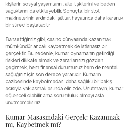
kişilerin sosyal yaşamlarını, aile ilişkilerini ve beden
sağlıklarını da etkileyebilir. Sonuçta, bir slot
makinelerinin ardındaki ışıltılar, hayatında daha karanlık
bir süreci başlatabilir.
Bahsettiğimiz gibi, casino dünyasında kazanmak
mümkündür ancak kaybetmek de istisnasız bir
gerçektir. Bu nedenle, kumar oynamanın getirdiği
riskleri dikkate almak ve zararlarınızı gözden
geçirmek, hem finansal durumunuz hem de mental
sağlığınız için son derece yararlıdır. Kumarın
cazibesinde kaybolmadan, daha sağlıklı bir bakış
açısıyla yaklaşmak aslında elinizde. Unutmayın, kumar
eğlenceli olabilir ama sorumluluk almayı asla
unutmamalısınız.
Kumar Masasındaki Gerçek: Kazanmak
mı, Kaybetmek mi?