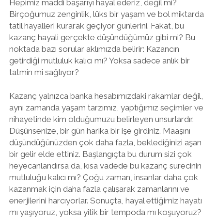
Hepimiz maddi başarıyı hayal ederiz, değil mi?
Birçoğumuz zenginlik, lüks bir yaşam ve bol miktarda
tatil hayalleri kurarak geçiyor günlerini. Fakat, bu
kazanç hayali gerçekte düşündüğümüz gibi mi? Bu
noktada bazı sorular aklımızda belirir: Kazancın
getirdiği mutluluk kalıcı mı? Yoksa sadece anlık bir
tatmin mi sağlıyor?
Kazanç yalnızca banka hesabımızdaki rakamlar değil,
aynı zamanda yaşam tarzımız, yaptığımız seçimler ve
nihayetinde kim olduğumuzu belirleyen unsurlardır.
Düşünsenize, bir gün harika bir işe girdiniz. Maaşını
düşündüğünüzden çok daha fazla, beklediğinizi aşan
bir gelir elde ettiniz. Başlangıçta bu durum sizi çok
heyecanlandırsa da, kısa vadede bu kazanç sürecinin
mutluluğu kalıcı mı? Çoğu zaman, insanlar daha çok
kazanmak için daha fazla çalışarak zamanlarını ve
enerjilerini harcıyorlar. Sonuçta, hayal ettiğimiz hayatı
mı yaşıyoruz, yoksa yitik bir tempoda mı koşuyoruz?