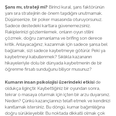
Şans mı, strateji mi?
Birinci kural, şans faktörünün
yanı sıra stratejinin de önem taşıdığını unutmamak.
Düşünsenize, bir poker masasında oturuyorsunuz.
Sadece destedeki kartlara güvenemezsiniz.
Rakiplerinizi gözlemlemek, onların oyun stilini
çözmek, doğru zamanlama ve brifing son derece
kritik. Anlayacağınız, kazanmak için sadece şansa bel
bağlamak, sizi sadece kaybetmeye götürür. Peki ya
kaybetmeyi kabullenmek? Sıklıkla kazananın
hikayeleriyle dolu bir dünyada kaybetmenin de bir
öğrenme fırsatı sunduğunu biliyor musunuz?
Kumarın insan psikolojisi üzerindeki etkisi
de
oldukça ilginçtir. Kaybettiğiniz bir oyundan sonra,
tekrar o masaya oturmak için içten bir arzu duyarsınız.
Neden? Çünkü kazançlarınızı telafi etmek ve kendinizi
kanıtlamak istersiniz. Bu döngü, kumar bağımlılığına
doğru sürükleyebilir. Bu noktada dikkatli olmak çok