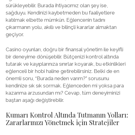
sürükleyebilir. Burada ihtiyacımız olan şey ise,
sağduyu. Kendinizi kaybetmeden bu faaliyetlere
katılmak elbette mümkün. Eğlencenin tadını
çıkarmanın yolu, akıllı ve bilinçli kararlar almaktan
geçiyor.
Casino oyunları, doğru bir finansal yönetim ile keyifli
bir deneyime dönüşebilir. Bütçenizi kontrol altında
tutarak ve kayıplarınıza sınırlar koyarak, bu etkinlikleri
eğlenceli bir hobi haline getirebilirsiniz. Belki de en
önemli soru, “Burada neden varım?” sorusunu
kendinize sık sık sormak. Eğlenceden mi yoksa para
kazanma arzusundan mı? Cevap, tüm deneyiminizi
baştan aşağı değiştirebilir.
Kumarı Kontrol Altında Tutmanın Yolları:
Zararlarınızı Yönetmek için Stratejiler