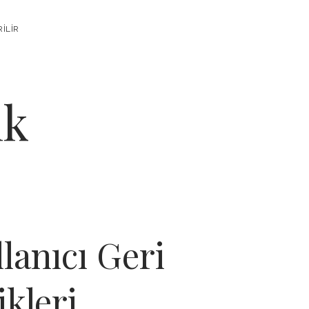
RILIR
ık
lanıcı Geri
kleri