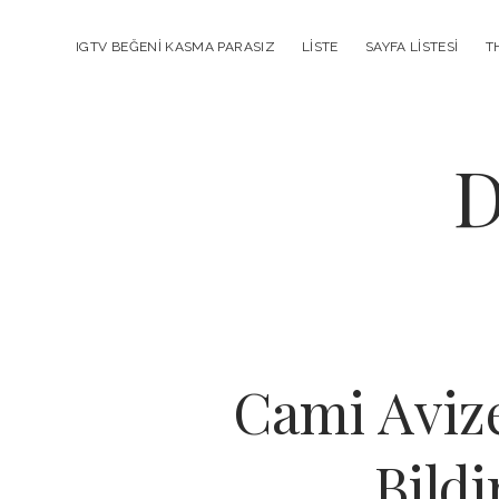
IGTV BEĞENI KASMA PARASIZ
LISTE
SAYFA LISTESI
T
D
Cami Avize
Bild