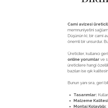
Cami avizesi üreticil
memnuniyetini sağlamak
Düşünün ki, bir cami a
önemli bir unsurdur. Bu
Üreticiler, kullanıcı g
online yorumlar
ve s
üreticilere hangi özell
bazıları ise ışık kalite
Bunun yanı sıra, geri b
Tasarımlar:
Kullan
Malzeme Kalitesi
Montaj Kolaylığı: