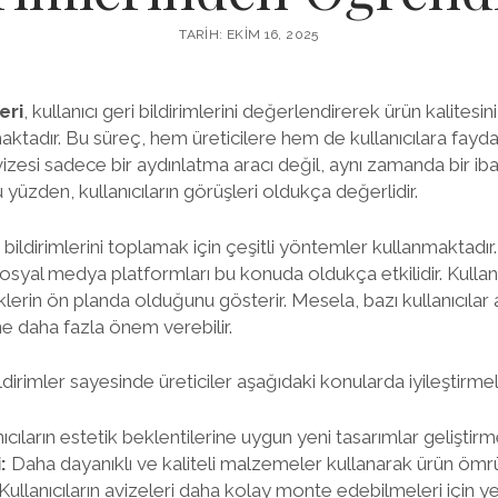
TARIH: EKIM 16, 2025
eri
, kullanıcı geri bildirimlerini değerlendirerek ürün kalitesi
tadır. Bu süreç, hem üreticilere hem de kullanıcılara fayda
vizesi sadece bir aydınlatma aracı değil, aynı zamanda bir ib
 yüzden, kullanıcıların görüşleri oldukça değerlidir.
eri bildirimlerini toplamak için çeşitli yöntemler kullanmaktadı
osyal medya platformları bu konuda oldukça etkilidir. Kullanı
iklerin ön planda olduğunu gösterir. Mesela, bazı kullanıcılar 
sine daha fazla önem verebilir.
ildirimler sayesinde üreticiler aşağıdaki konularda iyileştirmel
ıcıların estetik beklentilerine uygun yeni tasarımlar geliştirm
:
Daha dayanıklı ve kaliteli malzemeler kullanarak ürün öm
Kullanıcıların avizeleri daha kolay monte edebilmeleri için y