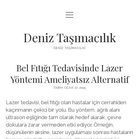
menüyü
IGTV BEĞENI KASMA PARASIZ
aç
LISTE
Deniz Taşımacılık
SAYFA LISTESI
DENIZ TAŞIMACILIK
THREADS BEĞENI KASMA BEDAVA
Bel Fıtığı Tedavisinde Lazer
TWITTER PROFIL RESMI NASIL DEĞIŞTIRILIR
Yöntemi Ameliyatsız Alternatif
TARIH: OCAK 27, 2025
Lazer tedavisi, bel fıtığı olan hastalar için cerrahiden
kaçınmanın çekici bir yolu. Bu yöntem, ağrılı alanı
ultrason eşliğinde tam olarak hedef alarak, çevre
dokulara zarar vermeden etki ediyor. Örneğin,
düşünülenin aksine, lazer uygulaması sonrası hastaların